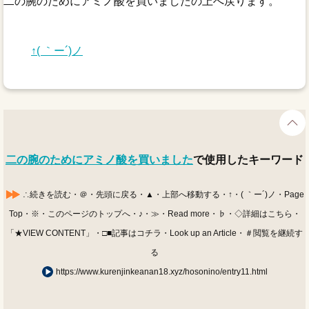
二の腕のためにアミノ酸を買いましたの上へ戻ります。
↑( ｀ー´)ノ
二の腕のためにアミノ酸を買いました
で使用したキーワード
∴続きを読む・＠・先頭に戻る・▲・上部へ移動する・↑・( ｀ー´)ノ・Page
Top・※・このページのトップへ・♪・≫・Read more・♭・◇詳細はこちら・
「★VIEW CONTENT」・□■記事はコチラ・Look up an Article・＃閲覧を継続す
る
https://www.kurenjinkeanan18.xyz/hosonino/entry11.html